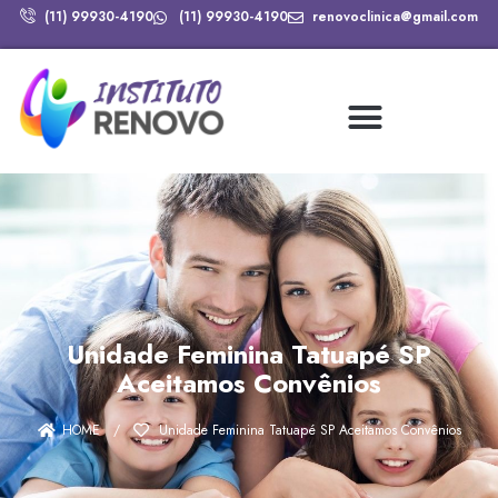
(11) 99930-4190
(11) 99930-4190
renovoclinica@gmail.com
Unidade Feminina Tatuapé SP
Aceitamos Convênios
HOME
/
Unidade Feminina Tatuapé SP Aceitamos Convênios